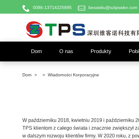
0086-13714225895
bessieliu@sztpswkn.com
Dom
O nas
Produkty
Pobi
Dom
>
>
Wiadomości Korporacyjne
W październiku 2018, kwietniu 2019 i październiku 
TPS klientom z całego świata i znacznie zwiększył za
w dalszym rozwoju klientów firmy. W 2020 roku, z p