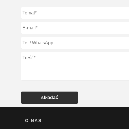
składać
O NAS