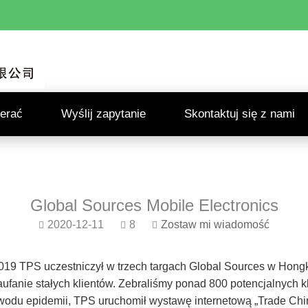
erać
Wyślij zapytanie
Skontaktuj się z nami
Global Sources Mobile Electronics
2020-12-11
8
Zostaw mi wiadomość
2019 TPS uczestniczył w trzech targach Global Sources w Hongk
ufanie stałych klientów. Zebraliśmy ponad 800 potencjalnych kl
owodu epidemii, TPS uruchomił wystawę internetową „Trade Chin