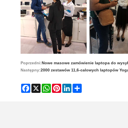
Poprzedni:
Nowe masowe zamówienie laptopa do wysył
Następny:
2000 zestawów 11,6-calowych laptopów Yog
Facebook
X
WhatsApp
Pinterest
LinkedIn
Share